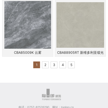
CBA85009K 云雾
CBA88905RT 新维多利亚缎光
1
2
3
4
5
电话：0757-82526290 网址：topbro.cn