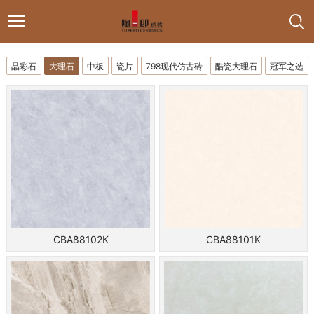
晶彩石
大理石
中板
瓷片
798现代仿古砖
酷瓷大理石
冠军之选
CBA88102K
CBA88101K