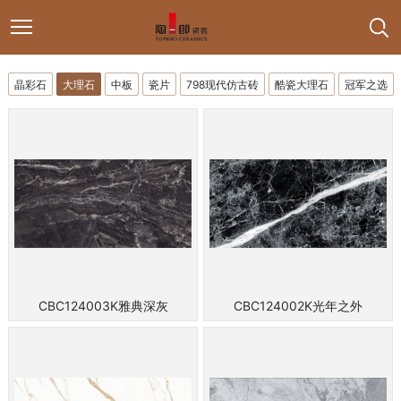
晶彩石
大理石
中板
瓷片
798现代仿古砖
酷瓷大理石
冠军之选
CBC124003K雅典深灰
CBC124002K光年之外